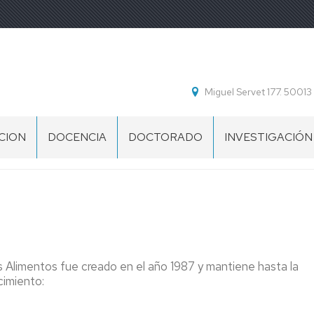
Miguel Servet 177. 5001
CION
DOCENCIA
DOCTORADO
INVESTIGACIÓN
GRADOS
PD
GRUPOS
CALIDAD,
DE
SEGURIDAD
INVESTIGACIÓN
MÁSTERES
Y
TECNOLOGÍA
IA2
OTROS
DE
NTE
CURSOS
LOS
Y
IUCA
ALIMENTOS
 Alimentos fue creado en el año 1987 y mantiene hasta la
ACTIVIDADES
cimiento:
CIENTIA
PD
ESTUDIOS
PRODUCCIÓN
PROPIOS
VICEGERENCIA