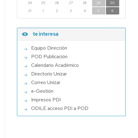
24
25
26
27
28
29
30
DE
SUSTITUTOS
31
1
2
3
4
5
6
-
CONSULTA
te interesa
Equipo Dirección
POD Publicación
Calendario Académico
Directorio Unizar
Correo Unizar
e-Gestión
Impresos PDI
ODILE acceso PDI a POD