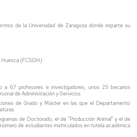
ANIMAL
UZ
INVESTIGACIÓN
TESIS
MENTO
SAI
DOCTORALES
entros de la Universidad de Zaragoza donde imparte su
INFORMACIÓN
GENERAL
DE
LA
EDUZ
 en Huesca (FCSDH)
ACCESO
A
SIGMA
 a 67 profesores e investigadores, unos 25 becarios
sonal de Administración y Servicios.
BOLETÍN
IEDUZ
laciones de Grado y Máster en las que el Departamento
aturas.
ogramas de Doctorado, el de "Producción Animal" y el de
n número de estudiantes matriculados en tutela académica