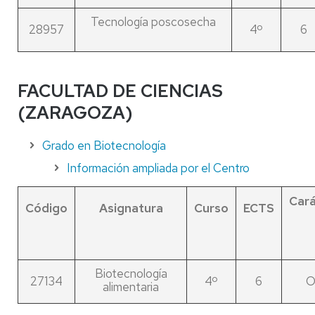
Tecnología poscosecha
28957
4º
6
FACULTAD DE CIENCIAS
(ZARAGOZA)
Grado en Biotecnología
Información ampliada por el Centro
Cará
Código
Asignatura
Curso
ECTS
Biotecnología
27134
4º
6
O
alimentaria