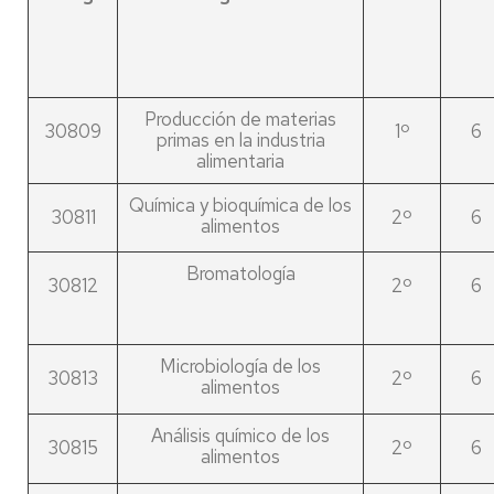
Producción de materias
30809
1º
6
primas en la industria
alimentaria
Química y bioquímica de los
30811
2º
6
alimentos
Bromatología
30812
2º
6
Microbiología de los
30813
2º
6
alimentos
Análisis químico de los
30815
2º
6
alimentos