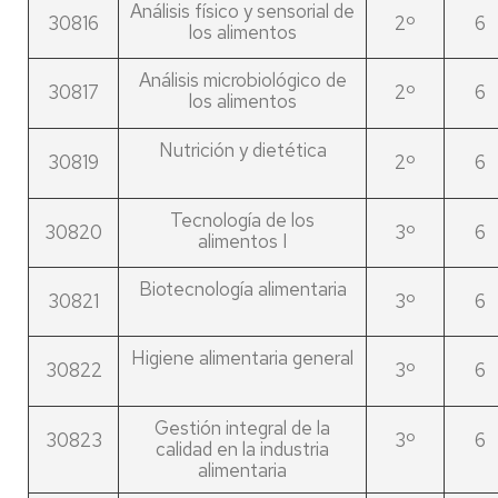
Análisis físico y sensorial de
30816
2º
6
los alimentos
Análisis microbiológico de
30817
2º
6
los alimentos
Nutrición y dietética
30819
2º
6
Tecnología de los
30820
3º
6
alimentos I
Biotecnología alimentaria
30821
3º
6
Higiene alimentaria general
30822
3º
6
Gestión integral de la
30823
3º
6
calidad en la industria
alimentaria