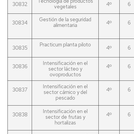
Tecnología de productos
30832
4º
6
vegetales
Gestión de la seguridad
30834
4º
6
alimentaria
Practicum planta piloto
30835
4º
6
Intensificación en el
30836
4º
6
sector lácteo y
ovoproductos
Intensificación en el
30837
4º
6
sector cárnico y del
pescado
Intensificación en el
30838
4º
6
sector de frutas y
hortalizas