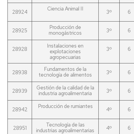
Ciencia Animal II
28924
3º
6
Producción de
28925
3º
6
monogástricos
Instalaciones en
28928
3º
6
explotaciones
agropecuarias
Fundamentos de la
28938
3º
6
tecnología de alimentos
Gestión de la calidad de la
28939
3º
6
industria agroalimentaria
Producción de rumiantes
28942
4º
6
Tecnología de las
28951
4º
6
industrias agroalimentarias