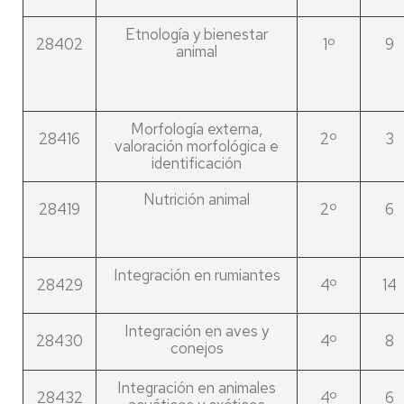
Etnología y bienestar
28402
1º
9
animal
Morfología externa,
28416
2º
3
valoración morfológica e
identificación
Nutrición animal
28419
2º
6
Integración en rumiantes
28429
4º
14
Integración en aves y
28430
4º
8
conejos
Integración en animales
28432
4º
6