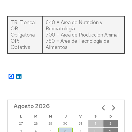
TR: Troncal
640 = Area de Nutrición y
OB:
Bromatología
Obligatoria
700 = Area de Producción Animal
OP:
780 = Area de Tecnología de
Optativa
Alimentos
Facebook
LinkedIn
Agosto 2026
Paginación
L
M
M
J
V
S
D
27
28
29
30
31
1
2
3
4
5
6
7
8
9