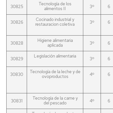
Tecnología de los
30825
3º
6
alimentos II
Cocinado industrial y
30826
3º
6
restauracion coletiva
Higiene alimentaria
30828
3º
6
aplicada
Legislación alimentaria
30829
3º
6
Tecnología de la leche y de
30830
4º
6
ovoproductos
Tecnología de la carne y
30831
4º
6
del pescado