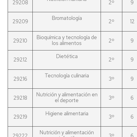
29208
2º
9
Bromatología
29209
2º
12
Bioquímica y tecnología de
29210
2º
9
los alimentos
Dietética
29212
2º
9
Tecnología culinaria
29216
3º
9
Nutrición y alimentación en
29218
3º
6
el deporte
Higiene alimentaria
29219
3º
6
Nutrición y alimentación
29222
3º
6