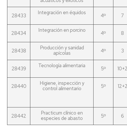
acuáticos y exóticos
Integración en équidos
28433
4º
7
Integración en porcino
28434
4º
8
Producción y sanidad
28438
4º
3
apícolas
Tecnología alimentaria
28439
5º
10+
Higiene, inspección y
28440
5º
12+
control alimentario
Practicum clínico en
28442
5º
6
especies de abasto