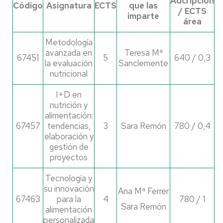
Adcripción
Código
Asignatura
ECTS
que las
/ ECTS
imparte
área
Metodología
avanzada en
Teresa Mª
67451
5
640 / 0,3
la evaluación
Sanclemente
nutricional
I+D en
nutrición y
alimentación:
67457
tendencias,
3
Sara Remón
780 / 0,4
elaboración y
gestión de
proyectos
Tecnología y
su innovación
Ana Mª Ferrer
67463
para la
4
780 / 1
Sara Remón
alimentación
personalizada