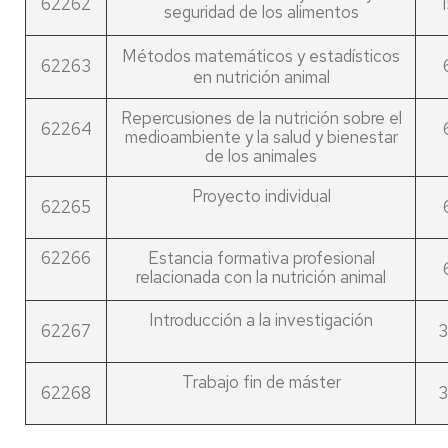
62262
1
seguridad de los alimentos
Métodos matemáticos y estadísticos
62263
en nutrición animal
Repercusiones de la nutrición sobre el
62264
medioambiente y la salud y bienestar
de los animales
Proyecto individual
62265
62266
Estancia formativa profesional
relacionada con la nutrición animal
Introducción a la investigación
62267
3
Trabajo fin de máster
62268
3