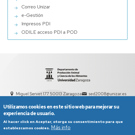
Correo Unizar
e-Gestión
Impresos PDI
ODILE acceso PDI a POD
Miguel Servet 177. 50013 Zaragoza
sed2008@unizar.es
976 76 21 32 / 976 76 15 89
Utilizamos cookies en este sitio web para mejorar su
experiencia de usuario.
Al hacer click en Aceptar, otorga su consentimiento para que
Más info
establezcamos cookies.