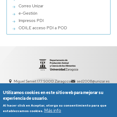
Correo Unizar
e-Gestión
Impresos PDI
ODILE acceso PDI a POD
Miguel Servet 177. 50013 Zaragoza
sed2008@unizar.es
976 76 21 32 / 976 76 15 89
Utilizamos cookies en este sitio web para mejorar su
experiencia de usuario.
Al hacer click en Aceptar, otorga su consentimiento para que
Más info
establezcamos cookies.