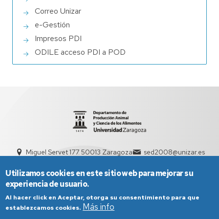
Correo Unizar
e-Gestión
Impresos PDI
ODILE acceso PDI a POD
Miguel Servet 177. 50013 Zaragoza
sed2008@unizar.es
976 76 21 32 / 976 76 15 89
Utilizamos cookies en este sitio web para mejorar su
experiencia de usuario.
Al hacer click en Aceptar, otorga su consentimiento para que
Más info
establezcamos cookies.